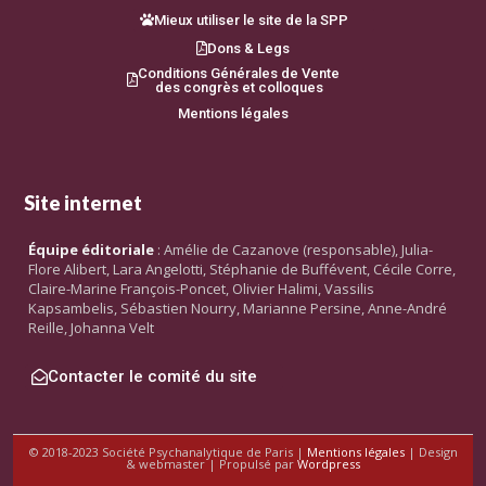
Mieux utiliser le site de la SPP
Dons & Legs
Conditions Générales de Vente
des congrès et colloques
Mentions légales
Site internet
Équipe éditoriale
: Amélie de Cazanove (responsable), Julia-
Flore Alibert, Lara Angelotti, Stéphanie de Buffévent, Cécile Corre,
Claire-Marine François-Poncet, Olivier Halimi, Vassilis
Kapsambelis, Sébastien Nourry, Marianne Persine, Anne-André
Reille, Johanna Velt
Contacter le comité du site
© 2018-2023 Société Psychanalytique de Paris |
Mentions légales
| Design
& webmaster | Propulsé par
Wordpress