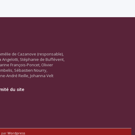
Amélie de Cazanove (responsable),
ara Angelotti, Stéphanie de Buffévent,
arine François-Poncet, Olivier
ambelis, Sébastien Nourry,
ne-André Reille, Johanna Velt
mité du site
é par
Wordpress