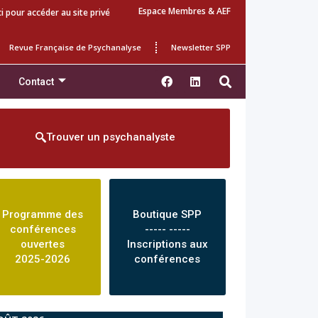
Espace Membres & AEF
ci pour accéder au site privé
Revue Française de Psychanalyse
Newsletter SPP
Contact
Trouver un psychanalyste
Programme des
Boutique SPP
conférences
----- -----
ouvertes
Inscriptions aux
2025-2026
conférences