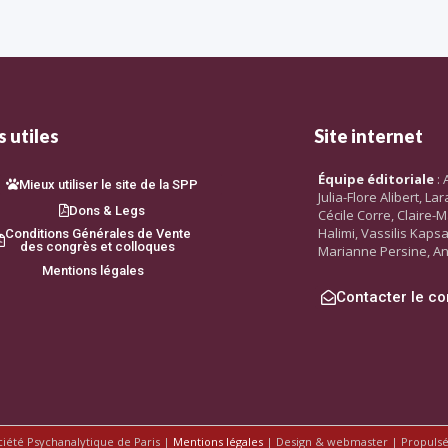
 utiles
Site internet
Équipe éditoriale
: 
Mieux utiliser le site de la SPP
Julia-Flore Alibert, L
Dons & Legs
Cécile Corre, Claire-M
Halimi, Vassilis Kaps
Conditions Générales de Vente
des congrès et colloques
Marianne Persine, An
Mentions légales
Contacter le co
ciété Psychanalytique de Paris |
Mentions légales
| Design & webmaster | Propuls