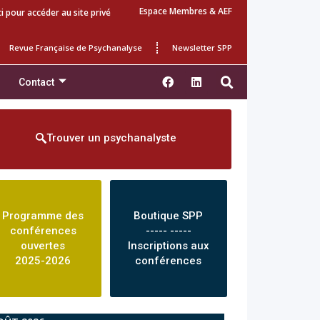
Espace Membres & AEF
ci pour accéder au site privé
Revue Française de Psychanalyse
Newsletter SPP
Contact
Trouver un psychanalyste
Programme des
Boutique SPP
conférences
----- -----
ouvertes
Inscriptions aux
2025-2026
conférences