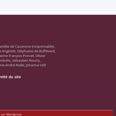
Amélie de Cazanove (responsable),
ara Angelotti, Stéphanie de Buffévent,
arine François-Poncet, Olivier
ambelis, Sébastien Nourry,
ne-André Reille, Johanna Velt
mité du site
é par
Wordpress