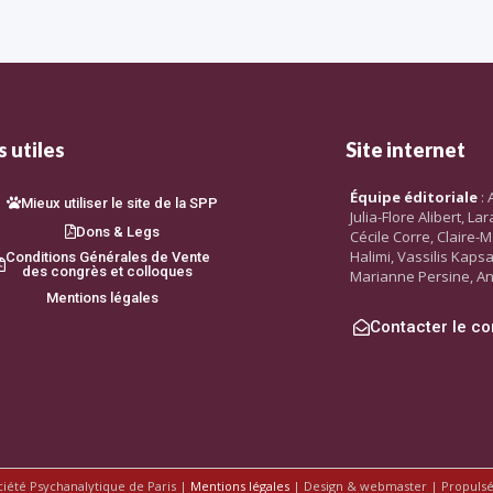
 utiles
Site internet
Équipe éditoriale
: 
Mieux utiliser le site de la SPP
Julia-Flore Alibert, L
Dons & Legs
Cécile Corre, Claire-M
Halimi, Vassilis Kaps
Conditions Générales de Vente
des congrès et colloques
Marianne Persine, An
Mentions légales
Contacter le co
ciété Psychanalytique de Paris |
Mentions légales
| Design & webmaster | Propuls