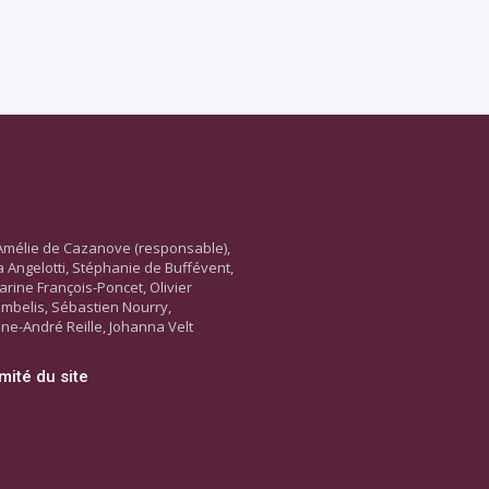
Amélie de Cazanove (responsable),
ara Angelotti, Stéphanie de Buffévent,
arine François-Poncet, Olivier
ambelis, Sébastien Nourry,
ne-André Reille, Johanna Velt
mité du site