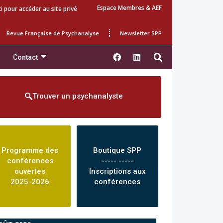
Espace Membres & AEF
ci pour accéder au site privé
Revue Française de Psychanalyse
Newsletter SPP
Contact
Trouver un psychanalyste
Programme des
Boutique SPP
conférences
----- -----
ouvertes
Inscriptions aux
2025-2026
conférences