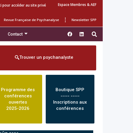
Espace Membres & AEF
ci pour accéder au site privé
Revue Française de Psychanalyse
Newsletter SPP
Contact
Trouver un psychanalyste
Programme des
Boutique SPP
conférences
----- -----
ouvertes
Inscriptions aux
2025-2026
conférences