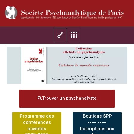
Trouver un psychanalyste
Programme des
Boutique SPP
conférences
----- -----
ouvertes
Inscriptions aux