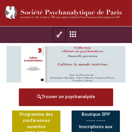
Trouver un psychanalyste
Programme des
Boutique SPP
conférences
----- -----
ouvertes
Inscriptions aux