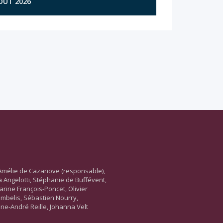
AOÛT 2026
Amélie de Cazanove (responsable),
ara Angelotti, Stéphanie de Buffévent,
arine François-Poncet, Olivier
ambelis, Sébastien Nourry,
ne-André Reille, Johanna Velt