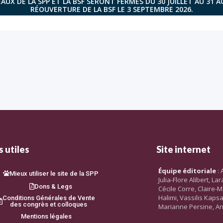
AUX DE LA SPP ET LA BSF SERONT FERMÉS DU 30 JUILLET AU 31 
RÉOUVERTURE DE LA BSF LE 3 SEPTEMBRE 2026.
 utiles
Site internet
Équipe éditoriale
: 
Mieux utiliser le site de la SPP
Julia-Flore Alibert, L
Dons & Legs
Cécile Corre, Claire-M
Halimi, Vassilis Kaps
Conditions Générales de Vente
des congrès et colloques
Marianne Persine, An
Mentions légales