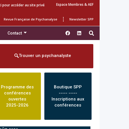
Espace Membres & AEF
ci pour accéder au site privé
Revue Française de Psychanalyse
Newsletter SPP
Contact
Trouver un psychanalyste
Programme des
Boutique SPP
conférences
----- -----
ouvertes
Inscriptions aux
2025-2026
conférences