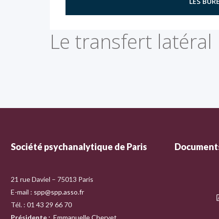
LES BURE
Le transfert latéral
Société psychanalytique de Paris
Documents
21 rue Daviel – 75013 Paris
E-mail :
spp@spp.asso.fr
Tél. : 01 43 29 66 70
Présidente
:
Emmanuelle Chervet