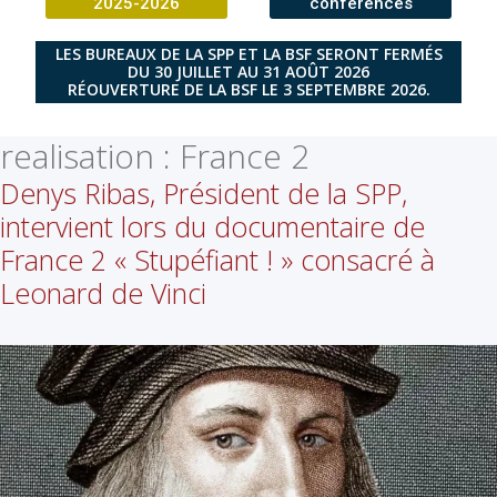
2025-2026
conférences
LES BUREAUX DE LA SPP ET LA BSF SERONT FERMÉS
DU 30 JUILLET AU 31 AOÛT 2026
RÉOUVERTURE DE LA BSF LE 3 SEPTEMBRE 2026.
realisation :
France 2
Denys Ribas, Président de la SPP,
intervient lors du documentaire de
France 2 « Stupéfiant ! » consacré à
Leonard de Vinci