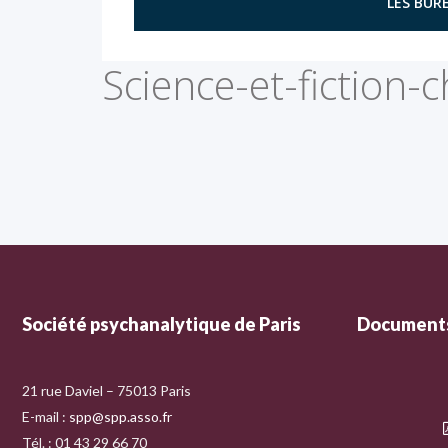
LES BURE
Science-et-fiction-
Société psychanalytique de Paris
Documents
21 rue Daviel – 75013 Paris
E-mail :
spp@spp.asso.fr
Tél. : 01 43 29 66 70