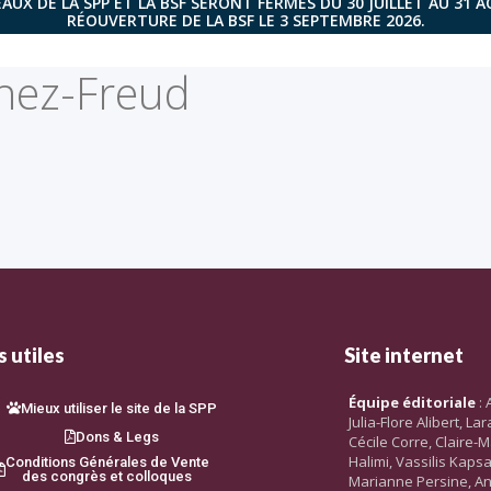
AUX DE LA SPP ET LA BSF SERONT FERMÉS DU 30 JUILLET AU 31 
RÉOUVERTURE DE LA BSF LE 3 SEPTEMBRE 2026.
chez-Freud
 utiles
Site internet
Équipe éditoriale
: 
Mieux utiliser le site de la SPP
Julia-Flore Alibert, L
Dons & Legs
Cécile Corre, Claire-M
Halimi, Vassilis Kaps
Conditions Générales de Vente
des congrès et colloques
Marianne Persine, An