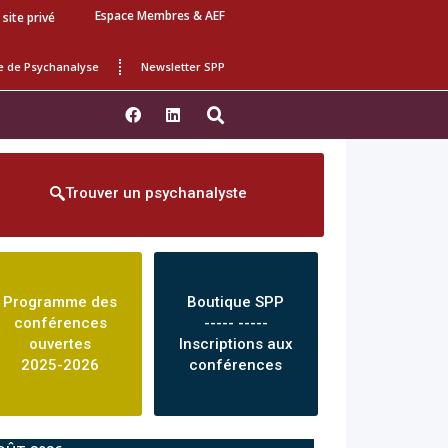
Espace Membres & AEF
 site privé
e de Psychanalyse
Newsletter SPP
Trouver un psychanalyste
Programme des
Boutique SPP
conférences
----- -----
ouvertes
Inscriptions aux
2025-2026
conférences