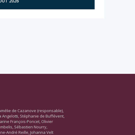
AOÛT 2026
Amélie de Cazanove (responsable),
ara Angelotti, Stéphanie de Buffévent,
arine François-Poncet, Olivier
ambelis, Sébastien Nourry,
ne-André Reille, Johanna Velt