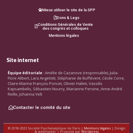
Mieux utiliser le site de la SPP
Dons & Legs
Conditions Générales de Vente
des congrès et colloques
Mentions légales
Site internet
Équipe éditoriale
: Amélie de Cazanove (responsable), Julia-
Flore Alibert, Lara Angelotti, Stéphanie de Buffévent, Cécile Corre,
Claire-Marine François-Poncet, Olivier Halimi, Vassilis
Kapsambelis, Sébastien Nourry, Marianne Persine, Anne-André
Reille, Johanna Velt
Contacter le comité du site
© 2018-2023 Société Psychanalytique de Paris |
Mentions légales
| Design
& webmaster | Propulsé par
Wordpress