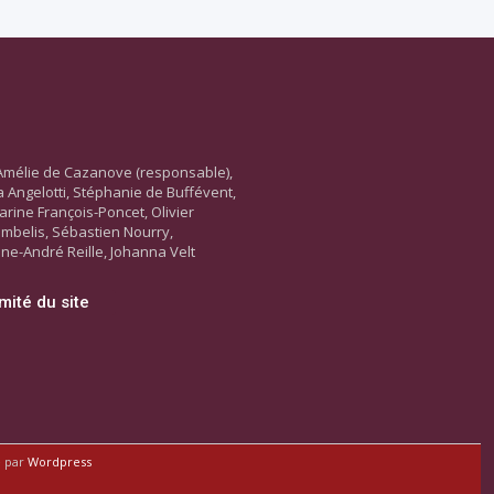
Amélie de Cazanove (responsable),
ara Angelotti, Stéphanie de Buffévent,
arine François-Poncet, Olivier
ambelis, Sébastien Nourry,
ne-André Reille, Johanna Velt
mité du site
é par
Wordpress