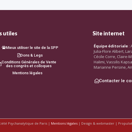
 utiles
Site internet
Équipe éditoriale
: 
Mieux utiliser le site de la SPP
Julia-Flore Alibert, L
Dons & Legs
Cécile Corre, Claire-M
Halimi, Vassilis Kaps
Conditions Générales de Vente
des congrès et colloques
Marianne Persine, An
Mentions légales
Contacter le co
ciété Psychanalytique de Paris |
Mentions légales
| Design & webmaster | Propuls