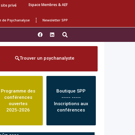
Espace Membres & AEF
 site privé
e de Psychanalyse
Newsletter SPP
Trouver un psychanalyste
Programme des
Boutique SPP
conférences
----- -----
ouvertes
Inscriptions aux
2025-2026
conférences