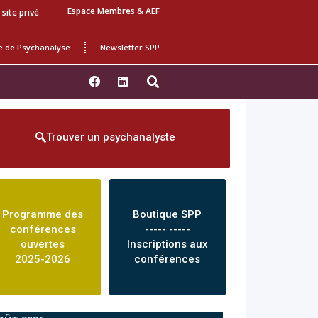
Espace Membres & AEF
 site privé
e de Psychanalyse
Newsletter SPP
Trouver un psychanalyste
Programme des
Boutique SPP
conférences
----- -----
ouvertes
Inscriptions aux
2025-2026
conférences