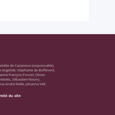
Amélie de Cazanove (responsable),
ara Angelotti, Stéphanie de Buffévent,
arine François-Poncet, Olivier
ambelis, Sébastien Nourry,
ne-André Reille, Johanna Velt
mité du site