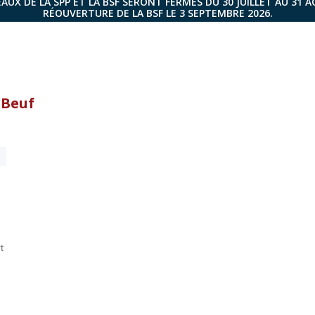
AUX DE LA SPP ET LA BSF SERONT FERMÉS DU 30 JUILLET AU 31 
RÉOUVERTURE DE LA BSF LE 3 SEPTEMBRE 2026.
 Beuf
t