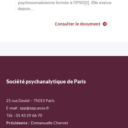
psychosomaticienne formée à l'IPSO[2]. Elle exerce
depuis...
Consulter le document
Société psychanalytique de Paris
21 rue Daviel – 75013 Paris
E-mail :
spp@spp.asso.fr
Tél. : 01 43 29 66 70
Présidente
:
Emmanuelle Chervet