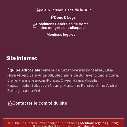
Mieux utiliser le site de la SPP
Dons & Legs
Conditions Générales de Vente
des congrès et colloques
Mentions légales
Site internet
Équipe éditoriale
: Amélie de Cazanove (responsable), Julia-
Flore Alibert, Lara Angelotti, Stéphanie de Buffévent, Cécile Corre,
Claire-Marine François-Poncet, Olivier Halimi, Vassilis
Kapsambelis, Sébastien Nourry, Marianne Persine, Anne-André
Reille, Johanna Velt
Contacter le comité du site
© 2018-2023 Société Psychanalytique de Paris |
Mentions légales
| Design
& webmaster | Propulsé par
Wordpress