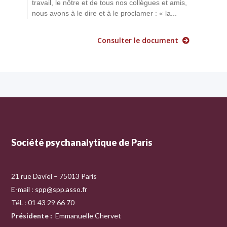
travail, le nôtre et de tous nos collègues et amis,
nous avons à le dire et à le proclamer : « la...
Consulter le document
Société psychanalytique de Paris
21 rue Daviel – 75013 Paris
E-mail :
spp@spp.asso.fr
Tél. : 01 43 29 66 70
Présidente
:
Emmanuelle Chervet