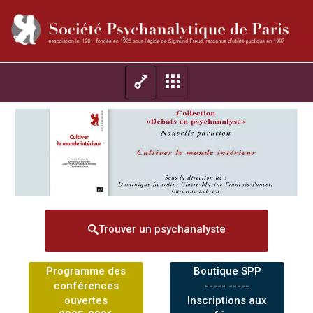
Trouver un psychanalyste
Programme des
Boutique SPP
conférences
----- -----
ouvertes
Inscriptions aux