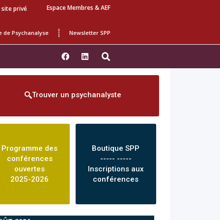
Espace Membres & AEF
 site privé
e de Psychanalyse
Newsletter SPP
Trouver un psychanalyste
Programme des
Boutique SPP
conférences
----- -----
ouvertes
Inscriptions aux
2025-2026
conférences