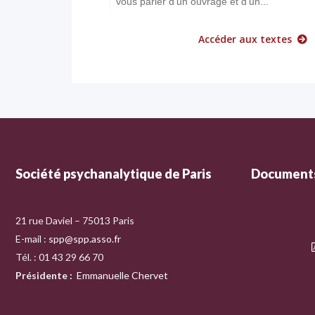
vous parler d’un ouvrage et d’un...
Accéder aux textes
Société psychanalytique de Paris
Documents
21 rue Daviel – 75013 Paris
E-mail :
spp@spp.asso.fr
Tél. : 01 43 29 66 70
Présidente
:
Emmanuelle Chervet