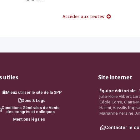
Accéder aux textes
 utiles
Site internet
Équipe éditoriale
: 
Mieux utiliser le site de la SPP
Julia-Flore Alibert, L
Dons & Legs
Cécile Corre, Claire-M
Halimi, Vassilis Kaps
Conditions Générales de Vente
des congrès et colloques
Marianne Persine, An
Mentions légales
Contacter le co