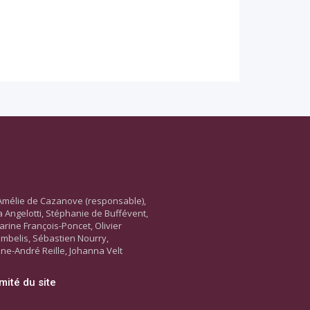
Amélie de Cazanove (responsable),
ara Angelotti, Stéphanie de Buffévent,
arine François-Poncet, Olivier
ambelis, Sébastien Nourry,
ne-André Reille, Johanna Velt
mité du site