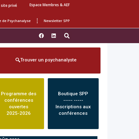
Espace Membres & AEF
 site privé
e de Psychanalyse
Newsletter SPP
Trouver un psychanalyste
Programme des
Boutique SPP
conférences
----- -----
ouvertes
Inscriptions aux
2025-2026
conférences