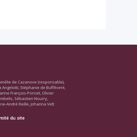
Amélie de Cazanove (responsable),
ara Angelotti, Stéphanie de Buffévent,
arine François-Poncet, Olivier
ambelis, Sébastien Nourry,
ne-André Reille, Johanna Velt
mité du site