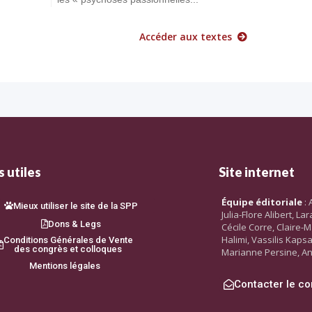
Accéder aux textes
 utiles
Site internet
Équipe éditoriale
: 
Mieux utiliser le site de la SPP
Julia-Flore Alibert, L
Dons & Legs
Cécile Corre, Claire-M
Halimi, Vassilis Kaps
Conditions Générales de Vente
des congrès et colloques
Marianne Persine, An
Mentions légales
Contacter le co