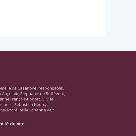
Amélie de Cazanove (responsable),
ara Angelotti, Stéphanie de Buffévent,
arine François-Poncet, Olivier
ambelis, Sébastien Nourry,
ne-André Reille, Johanna Velt
mité du site