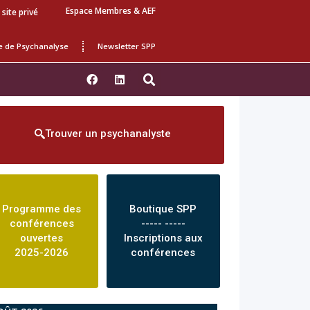
Espace Membres & AEF
 site privé
e de Psychanalyse
Newsletter SPP
Trouver un psychanalyste
Programme des
Boutique SPP
conférences
----- -----
ouvertes
Inscriptions aux
2025-2026
conférences