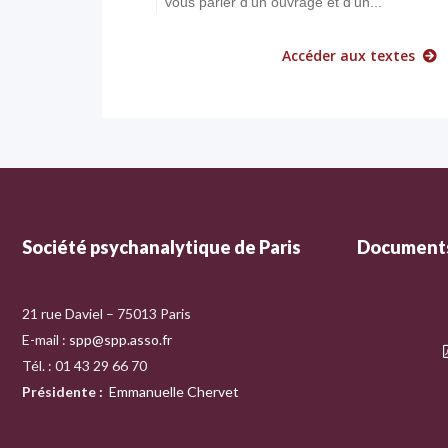
vous parler d’un ouvrage et d’un...
Accéder aux textes
Société psychanalytique de Paris
Documents
21 rue Daviel – 75013 Paris
E-mail :
spp@spp.asso.fr
Tél. : 01 43 29 66 70
Présidente
:
Emmanuelle Chervet