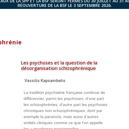
AUX DE LA SPP ET LA BSF SERONT FERMÉS DU 30 JUILLET AU 31 
RÉOUVERTURE DE LA BSF LE 3 SEPTEMBRE 2026.
phrénie
Les psychoses et la question de la
désorganisation schizophrénique
Vassilis Kapsambelis
La tradition psychiatrie française continue de
différencier, parmi les psychoses, d’une part
les schizophrénies, d’autre part les psychoses
chroniques non schizophréniques, dont par
exemple la paranoïa, mais aussi d’autres
entités cliniques comme ce que l’on appelle
les « psychoses passionnelles...