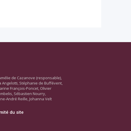
Amélie de Cazanove (responsable),
ara Angelotti, Stéphanie de Buffévent,
arine François-Poncet, Olivier
ambelis, Sébastien Nourry,
ne-André Reille, Johanna Velt
mité du site