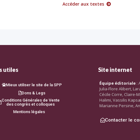
Accéder aux textes
 utiles
Site internet
Équipe éditoriale
: 
Mieux utiliser le site de la SPP
Julia-Flore Alibert, L
Dons & Legs
Cécile Corre, Claire-M
Halimi, Vassilis Kaps
Conditions Générales de Vente
des congrès et colloques
Marianne Persine, An
Mentions légales
Contacter le co