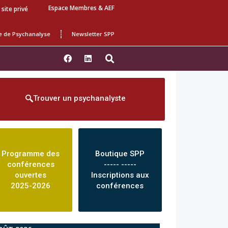
Espace Membres & AEF
 site privé
e de Psychanalyse
Newsletter SPP
Trouver un psychanalyste
Programme des
Boutique SPP
conférences
----- -----
ouvertes
Inscriptions aux
2025-2026
conférences