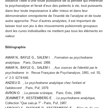
distance l'idée d'une toute puissance de la pensée qui infiltrerait
la psychanalyse et ferait d'eux des patients à vie, tout puissants
dans leur toute impuissance à aller mieux et dans leur
démonstration omnipotente de l'inanité de l'analyse et de toute
autre approche. Pour d'autres analystes, il est important de
laisser tout son jeu à des mouvements pulsionnels groupaux
dont les cures individuelles ne mettent pas tous les éléments en
valeur.
Bibliographie
AMAR N., BAYLE G., SALEM I.
,
Formation au psychodrame
analytique,
Paris, Dunod, 1988.
AMAR N., BAYLE G., SALEM I.
,
Aux sources de l'identité par le
psychodrame
in : Revue Française de Psychanalyse, 1991, vol. 55,
n° 2-3: 6274-646.
ANZIEU D.
,
Le psychodrame analytique chez l'enfant et
l'adolescent
, Paris, Puf, 1979.
AVRON O.
,
La pensée scénique,
Paris, Erès, 1998.
JEAMMET P., KESTEMBERG E.
,
Le psychodrame analytique,
Collection "Que sais-je ?" - Paris, Puf, 1987.