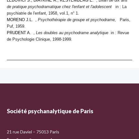
LEBOVICI S., DIATKINE R., KESTEMBERG E.
,
Bilan de dix ans
de pratique psychodramatique chez l'enfant et l'adolescent
in : La
psychiatrie de l'enfant, 1958, vol.1, n° 1.
MORENO J.L.
,
Psychothérapie de groupe et psychodrame,
Paris,
Puf, 1959.
PRUDENT A.
,
Les doubles au psychodrame analytique
in : Revue
de Psychologie Clinique, 1998-1999.
Société psychanalytique de Paris
21 rue Daviel – 75013 Paris