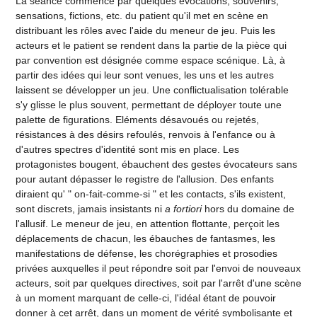
La séance commence par quelques évocations, souvenirs,
sensations, fictions, etc. du patient qu'il met en scène en
distribuant les rôles avec l'aide du meneur de jeu. Puis les
acteurs et le patient se rendent dans la partie de la pièce qui
par convention est désignée comme espace scénique. Là, à
partir des idées qui leur sont venues, les uns et les autres
laissent se développer un jeu. Une conflictualisation tolérable
s'y glisse le plus souvent, permettant de déployer toute une
palette de figurations. Eléments désavoués ou rejetés,
résistances à des désirs refoulés, renvois à l'enfance ou à
d'autres spectres d'identité sont mis en place. Les
protagonistes bougent, ébauchent des gestes évocateurs sans
pour autant dépasser le registre de l'allusion. Des enfants
diraient qu' " on-fait-comme-si " et les contacts, s'ils existent,
sont discrets, jamais insistants ni
a fortiori
hors du domaine de
l'allusif. Le meneur de jeu, en attention flottante, perçoit les
déplacements de chacun, les ébauches de fantasmes, les
manifestations de défense, les chorégraphies et prosodies
privées auxquelles il peut répondre soit par l'envoi de nouveaux
acteurs, soit par quelques directives, soit par l'arrêt d'une scène
à un moment marquant de celle-ci, l'idéal étant de pouvoir
donner à cet arrêt, dans un moment de vérité symbolisante et