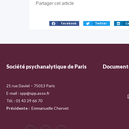
Partager cet article
Facebook
Twitter
Li
Société psychanalytique de Paris
Documents
21 rue Daviel – 75013 Paris
E-mail :
spp@spp.asso.fr
Tél. : 01 43 29 66 70
Présidente
:
Emmanuelle Chervet