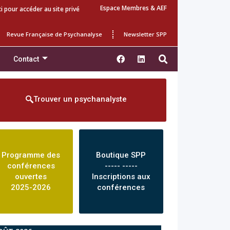
Espace Membres & AEF
ci pour accéder au site privé
Revue Française de Psychanalyse
Newsletter SPP
Contact
Trouver un psychanalyste
Programme des
Boutique SPP
conférences
----- -----
ouvertes
Inscriptions aux
2025-2026
conférences