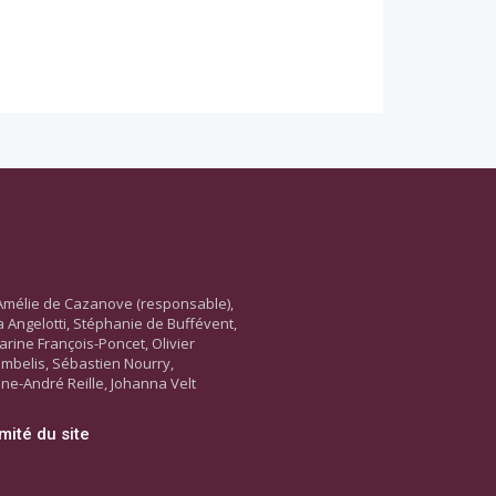
Amélie de Cazanove (responsable),
ara Angelotti, Stéphanie de Buffévent,
arine François-Poncet, Olivier
ambelis, Sébastien Nourry,
ne-André Reille, Johanna Velt
mité du site