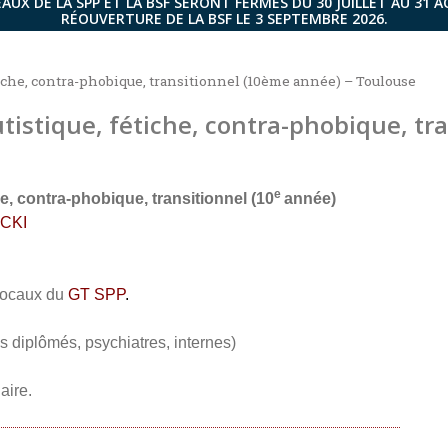
AUX DE LA SPP ET LA BSF SERONT FERMÉS DU 30 JUILLET AU 31 
RÉOUVERTURE DE LA BSF LE 3 SEPTEMBRE 2026.
fétiche, contra-phobique, transitionnel (10ème année) – Toulouse
autistique, fétiche, contra-phobique, t
e
che, contra-phobique, transitionnel (10
année)
CKI
 locaux du
GT SPP
.
 diplômés, psychiatres, internes)
aire.