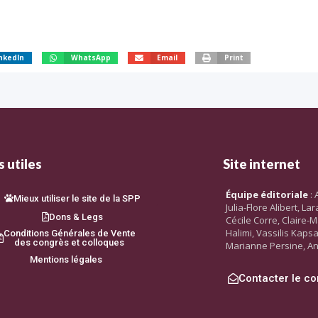
nkedIn
WhatsApp
Email
Print
 utiles
Site internet
Équipe éditoriale
: 
Mieux utiliser le site de la SPP
Julia-Flore Alibert, L
Dons & Legs
Cécile Corre, Claire-M
Halimi, Vassilis Kaps
Conditions Générales de Vente
des congrès et colloques
Marianne Persine, An
Mentions légales
Contacter le co