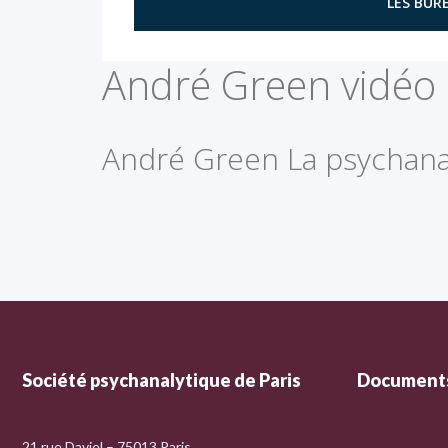
LES BURE
André Green vidéo
André Green La psychanalys
Société psychanalytique de Paris
Documents
21 rue Daviel – 75013 Paris