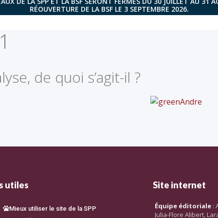
AUX DE LA SPP ET LA BSF SERONT FERMÉS DU 30 JUILLET AU 31 
RÉOUVERTURE DE LA BSF LE 3 SEPTEMBRE 2026.
 1
e, de quoi s’agit-il ?
 utiles
Site internet
Équipe éditoriale
: 
Mieux utiliser le site de la SPP
Julia-Flore Alibert, L