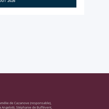
AOÛT 2026
Amélie de Cazanove (responsable),
ara Angelotti, Stéphanie de Buffévent,