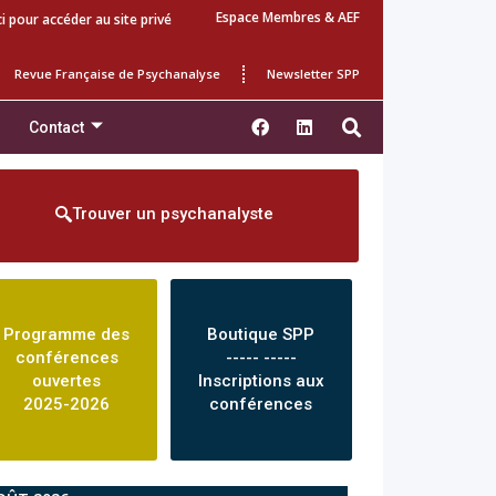
Espace Membres & AEF
ci pour accéder au site privé
Revue Française de Psychanalyse
Newsletter SPP
Contact
Trouver un psychanalyste
Programme des
Boutique SPP
conférences
----- -----
ouvertes
Inscriptions aux
2025-2026
conférences