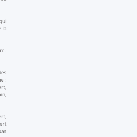
qui
 la
re-
des
e :
rt,
in,
rt,
ert
pas