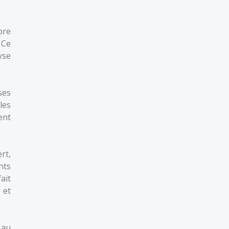
pre
 Ce
yse
ses
les
ent
rt,
nts
ait
 et
 au