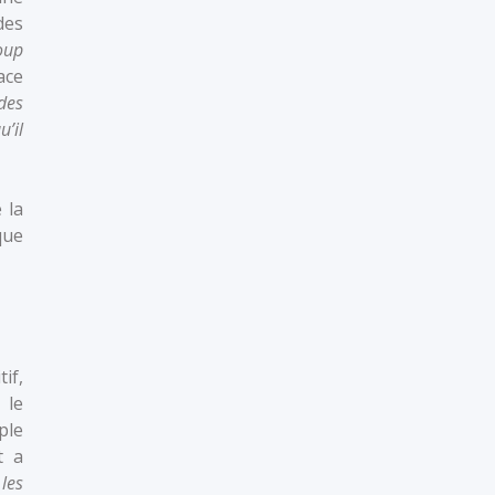
des
coup
ace
 des
’il
 la
que
tif,
 le
ple
t a
 les