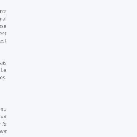
tre
mal
ose
est
est
ais
 La
es.
 au
ont
 la
ent