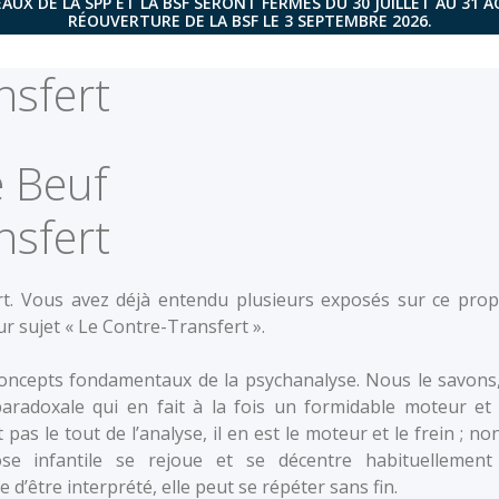
AUX DE LA SPP ET LA BSF SERONT FERMÉS DU 30 JUILLET AU 31 
RÉOUVERTURE DE LA BSF LE 3 SEPTEMBRE 2026.
nsfert
e Beuf
nsfert
rt. Vous avez déjà entendu plusieurs exposés sur ce prop
ur sujet « Le Contre-Transfert ».
 concepts fondamentaux de la psychanalyse. Nous le savons,
paradoxale qui en fait à la fois un formidable moteur et
pas le tout de l’analyse, il en est le moteur et le frein ; non
se infantile se rejoue et se décentre habituellement
 d’être interprété, elle peut se répéter sans fin.