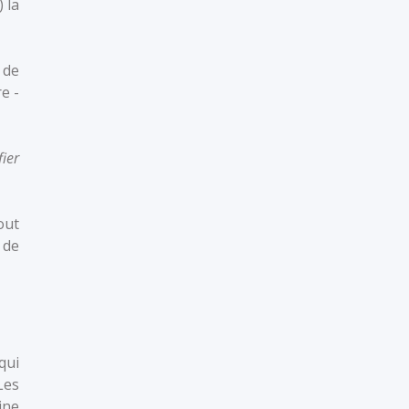
 la
 de
e -
fier
out
 de
qui
Les
ine