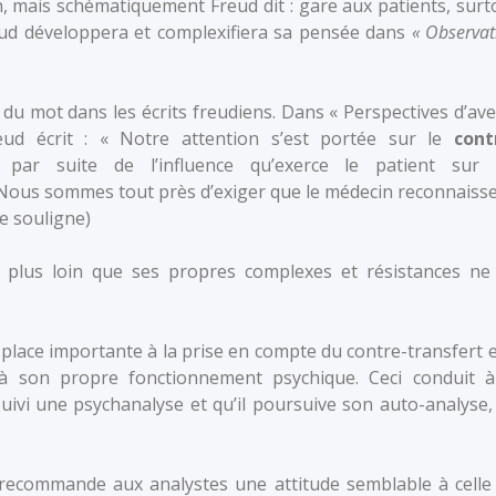
on, mais schématiquement Freud dit : gare aux patients, surt
eud développera et complexifiera sa pensée dans
« Observat
e du mot dans les écrits freudiens. Dans « Perspectives d’ave
eud écrit : « Notre attention s’est portée sur le
cont
par suite de l’influence qu’exerce le patient sur 
 Nous sommes tout près d’exiger que le médecin reconnaisse
je souligne)
a plus loin que ses propres complexes et résistances ne 
lace importante à la prise en compte du contre-transfert e
if à son propre fonctionnement psychique. Ceci conduit à
uivi une psychanalyse et qu’il poursuive son auto-analyse,
recommande aux analystes une attitude semblable à celle