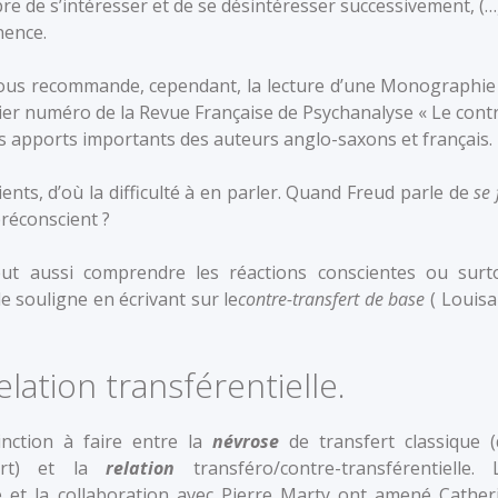
libre de s’intéresser et de se désintéresser successivement, (…)
inence.
Je vous recommande, cependant, la lecture d’une Monographie
nier numéro de la Revue Française de Psychanalyse « Le contr
es apports importants des auteurs anglo-saxons et français.
nts, d’où la difficulté à en parler. Quand Freud parle de
se 
préconscient ?
eut aussi comprendre les réactions conscientes ou surt
le souligne en écrivant sur le
contre-transfert de
base
( Louisa
lation transférentielle.
inction à faire entre la
névrose
de transfert classique (
fert) et la
relation
transféro/contre-transférentielle. 
ue et la collaboration avec Pierre Marty ont amené Cather