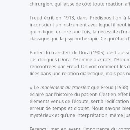
chirurgien, qui laisse de côté toute réaction aff
Freud écrit en 1913, dans Prédisposition à
inconscient un instrument avec lequel il peut i
qui indique, encore une fois, la nécessité d’u
classique que la psychothérapie. Ce qui était d
Parler du transfert de Dora (1905), c’est aussi
cas cliniques (Dora, l’Homme aux rats, l’Homm
rencontrées par Freud. On voit comment les d
liées dans une relation dialectique, mais pas
« Le
maniement du transfert
que Freud (1938) 
éclairé par l’histoire du patient. C’est en effe
éléments venus de l’écoute, sert à l’édification
erreur de temps et d’objet. Nous savons bie
mystérieux et qu’une interprétation, même just
Ferenczi, met en avant l’importance du contr