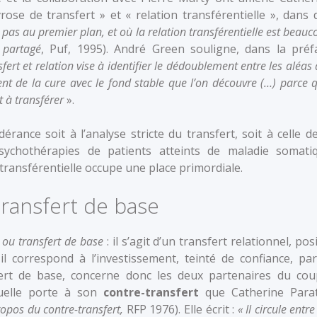
rose de transfert » et « relation transférentielle », dans 
pas au premier plan, et où la relation transférentielle est beau
t partagé
, Puf, 1995). André Green souligne, dans la préf
sfert et relation vise à identifier le dédoublement entre les aléas
nt de la cure avec le fond stable que l’on découvre (…) parce qu
t à transférer
».
rance soit à l’analyse stricte du transfert, soit à celle de
sychothérapies de patients atteints de maladie somati
transférentielle occupe une place primordiale.
transfert de base
ou transfert de base
: il s’agit d’un transfert relationnel, posi
 il correspond à l’investissement, teinté de confiance, par
sfert de base, concerne donc les deux partenaires du cou
 quelle porte à son
contre-transfert
que Catherine Para
opos du contre-transfert,
RFP 1976). Elle écrit :
« Il circule entre