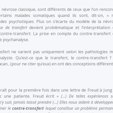
a névrose classique, sont différents de ceux que l’on rencon
ertains malades somatiques quand ils sont, dit-on, « 
z des psychotiques. Plus on s’écarte du modèle de la névr
se de transfert
devient problématique et l’interprétation 
 contre-transfert. La prise en compte du contre-transfert 
e psychanalyse.
ansfert ne varient pas uniquement selon les pathologies m
alyste. Qu’est-ce que le transfert, le contre-transfert ?
 Lacan…(pour ne citer qu’eux) en ont des conceptions différent
raît pour la première fois dans une lettre de Freud à Jung
c une patiente. Freud écrit
» (…) De telles expériences s
’y suis jamais laissé prendre (…) Elles nous aident à développer
iner le
contre-transfert
lequel constitue un problème perman