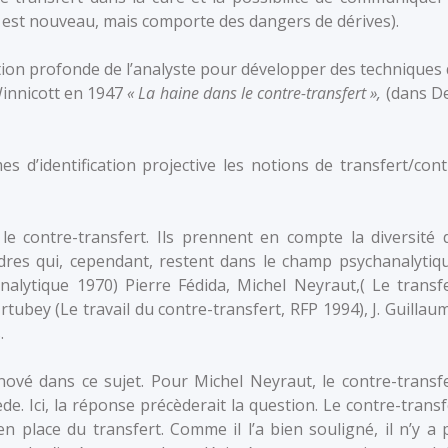
ci est nouveau, mais comporte des dangers de dérives).
ation profonde de l’analyste pour développer des techniques 
Winnicott en 1947
« La haine dans le contre-transfert »,
(dans De
 d’identification projective les notions de transfert/cont
e contre-transfert. Ils prennent en compte la diversité 
adres qui, cependant, restent dans le champ psychanalytiqu
alytique 1970) Pierre Fédida, Michel Neyraut,( Le transfe
tubey (Le travail du contre-transfert, RFP 1994), J. Guillaum
.
ové dans ce sujet. Pour Michel Neyraut, le contre-transfe
de. Ici, la réponse précèderait la question. Le contre-transf
en place du transfert. Comme il l’a bien souligné, il n’y a 