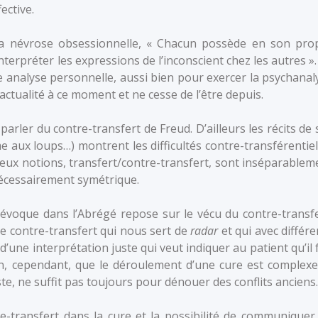
ective.
 la névrose obsessionnelle, « Chacun possède en son pro
nterpréter les expressions de l’inconscient chez les autres ».
ne analyse personnelle, aussi bien pour exercer la psychanal
’actualité à ce moment et ne cesse de l’être depuis.
 parler du contre-transfert de Freud. D’ailleurs les récits de 
e aux loups…) montrent les difficultés contre-transférentiel
eux notions, transfert/contre-transfert, sont inséparablem
 nécessairement symétrique.
évoque dans l’Abrégé repose sur le vécu du contre-transfe
t le contre-transfert qui nous sert de
radar
et qui avec différe
 d’une interprétation juste qui veut indiquer au patient qu’il f
n, cependant, que le déroulement d’une cure est complexe
e, ne suffit pas toujours pour dénouer des conflits anciens.
e-transfert dans la cure et la possibilité de communiquer