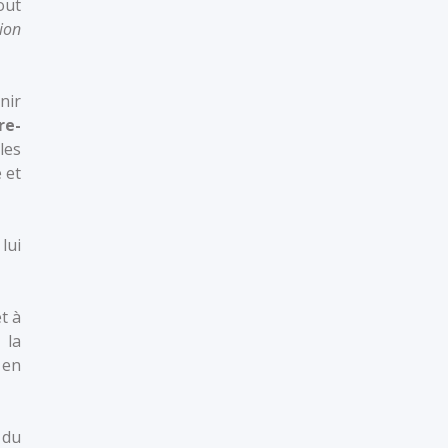
out
ion
nir
re-
les
 et
lui
t à
 la
 en
 du