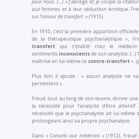
pour nous. (…) »
J’abrège et je coupe la citati
aux femmes et à leur séduction érotique. Fr
sur l’amour de transfert » (
1915).
En 1910, c’est la première apparition officiell
de la thérapeutique psychanalytique », Fr
transfert
qui s’établit chez le médecin 
sentiments
inconscients
de son analyste. (…)
maîtrise en lui-même ce
contre-transfert
» .(
Plus loin il ajoute : « aucun analyste ne v
permettent ».
Freud, tout au long de son œuvre, donne une p
la nécessité pour l’analyste d’être attent
nécessité que le psychanalyste ait lui-même s
prolongeant ainsi sa propre psychanalyse.
Dans
« Conseils aux médecins »
(1912), Freud 