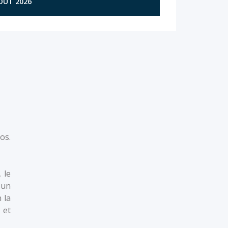
AOÛT 2026
os.
 le
 un
 la
 et