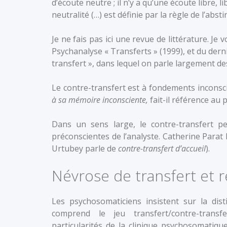
d’écoute neutre ; il n’y a qu’une écoute libre, 
neutralité (…) est définie par la règle de l’abst
Je ne fais pas ici une revue de littérature. 
Psychanalyse « Transferts » (1999), et du der
transfert », dans lequel on parle largement d
Le contre-transfert est à fondements inconscie
à sa mémoire inconsciente,
fait-il référence au 
Dans un sens large, le contre-transfert p
préconscientes de l’analyste. Catherine Parat 
Urtubey parle de
contre-transfert d’accueil
).
Névrose de transfert et re
Les psychosomaticiens insistent sur la dist
comprend le jeu transfert/contre-trans
particularités de la clinique psychosomatiq