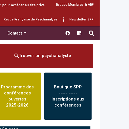
Espace Membres & AEF
ci pour accéder au site privé
Revue Française de Psychanalyse
Newsletter SPP
Contact
Trouver un psychanalyste
Programme des
Boutique SPP
conférences
----- -----
ouvertes
Inscriptions aux
2025-2026
conférences