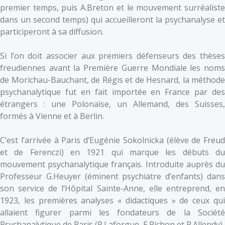
premier temps, puis A.Breton et le mouvement surréaliste
dans un second temps) qui accueilleront la psychanalyse et
participeront à sa diffusion.
Si l’on doit associer aux premiers défenseurs des thèses
freudiennes avant la Première Guerre Mondiale les noms
de Morichau-Bauchant, de Régis et de Hesnard, la méthode
psychanalytique fut en fait importée en France par des
étrangers : une Polonaise, un Allemand, des Suisses,
formés à Vienne et à Berlin.
C’est l’arrivée à Paris d’Eugénie Sokolnicka (élève de Freud
et de Ferenczi) en 1921 qui marque les débuts du
mouvement psychanalytique français. Introduite auprès du
Professeur G.Heuyer (éminent psychiatre d’enfants) dans
son service de l’Hôpital Sainte-Anne, elle entreprend, en
1923, les premières analyses « didactiques » de ceux qui
allaient figurer parmi les fondateurs de la Société
Psychanalytique de Paris (R.Laforgue, E.Pichon et R.Allendy).