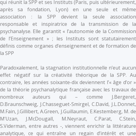
qui réunit la SPP et ses Instituts (Paris, puis ultérieurement,
après sa fondation, Lyon) en une seule et même
association : la SPP devient la seule association
responsable et inspiratrice de la transmission de la
psychanalyse. Elle garantit « l’autonomie de la Commission
de l’Enseignement » ; les Instituts sont statutairement
définis comme organes d’enseignement et de formation de
la SPP
Paradoxalement, la stagnation institutionnelle n’eut aucun
effet négatif sur la créativité théorique de la SPP. Au
contraire, les années soixante-dix deviennent l’« âge d’or »
de la théorie psychanalytique française avec les travaux de
nombreux auteurs qui – comme J.Bergeret,
D.Braunschweig, J.Chasseguet-Smirgel, C.David, J.L.Donnet,
M.Fain, J.Gillibert, A.Green, J.Guillaumin, E.Kestemberg, M. de
M’Uzan, J.McDougall, M.Neyraut, C.Parat, C.Stein,
S.Viderman, entre autres -, viennent enrichir la littérature
analytique, ce qui entraîne un regain d’intérêt et une