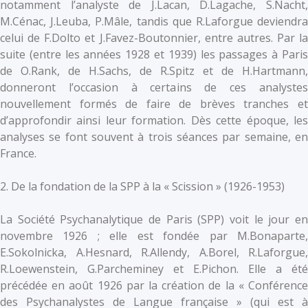
notamment l’analyste de J.Lacan, D.Lagache, S.Nacht,
M.Cénac, J.Leuba, P.Mâle, tandis que R.Laforgue deviendra
celui de F.Dolto et J.Favez-Boutonnier, entre autres. Par la
suite (entre les années 1928 et 1939) les passages à Paris
de O.Rank, de H.Sachs, de R.Spitz et de H.Hartmann,
donneront l’occasion à certains de ces analystes
nouvellement formés de faire de brèves tranches et
d’approfondir ainsi leur formation. Dès cette époque, les
analyses se font souvent à trois séances par semaine, en
France.
2. De la fondation de la SPP à la « Scission » (1926-1953)
La Société Psychanalytique de Paris (SPP) voit le jour en
novembre 1926 ; elle est fondée par M.Bonaparte,
E.Sokolnicka, A.Hesnard, R.Allendy, A.Borel, R.Laforgue,
R.Loewenstein, G.Parcheminey et E.Pichon. Elle a été
précédée en août 1926 par la création de la « Conférence
des Psychanalystes de Langue française » (qui est à