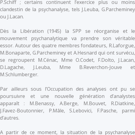
P.Schiff ; certains continuent l’exercice plus ou moins
clandestin de la psychanalyse, tels J.Leuba, G.Parcheminey
ou J.Lacan.
Dès la Libération (1945) la SPP se réorganise et le
mouvement psychanalytique va prendre son véritable
essor. Autour des quatre membres fondateurs, R.Laforgue,
M.Bonaparte, G.Parcheminey et A.Hesnard qui ont survécu,
se regroupent M.Cénac, Mme O.Codet, F.Dolto, J.Lacan,
D.Lagache, J.Leuba, Mme B.Reverchon-Jouve et
M.Schlumberger.
Par ailleurs sous l’Occupation des analyses ont pu se
poursuivre et une nouvelle génération d’analystes
apparaît : M.Benassy, A.Berge, M.Bouvet, R.Diatkine,
J.Favez-Boutonnier, P.Mâle, S.Lebovici, F.Pasche, parmi
d’autres.
A partir de ce moment, la situation de la psychanalyse