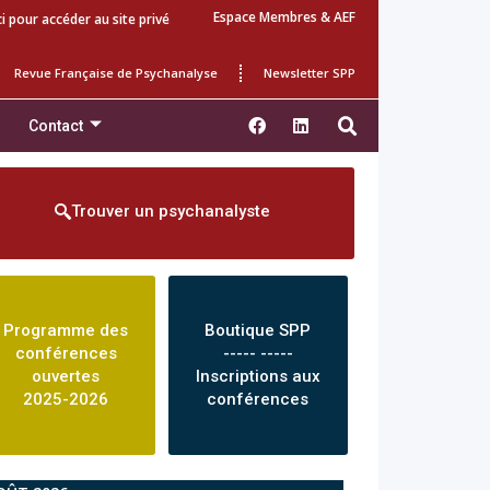
Espace Membres & AEF
ci pour accéder au site privé
Revue Française de Psychanalyse
Newsletter SPP
Contact
Trouver un psychanalyste
Programme des
Boutique SPP
conférences
----- -----
ouvertes
Inscriptions aux
2025-2026
conférences