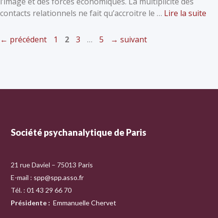
l’image et des forces économiques. La multiplicité des
contacts relationnels ne fait qu’accroitre le …
Lire la suite
←
précédent
1
2
3
…
5
→
suivant
Société psychanalytique de Paris
21 rue Daviel – 75013 Paris
E-mail :
spp@spp.asso.fr
Tél. : 01 43 29 66 70
Présidente
:
Emmanuelle Chervet