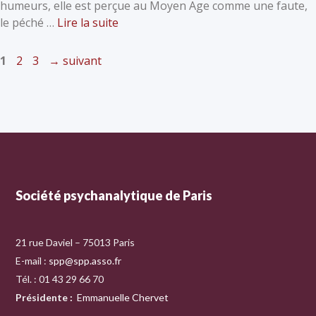
humeurs, elle est perçue au Moyen Age comme une faute,
le péché …
Lire la suite
1
2
3
→
suivant
Société psychanalytique de Paris
21 rue Daviel – 75013 Paris
E-mail :
spp@spp.asso.fr
Tél. : 01 43 29 66 70
Présidente
:
Emmanuelle Chervet