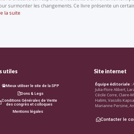
 pour surmonter les changements. Ce livre présente un certai
re la suite
 utiles
Site internet
Équipe éditoriale
: 
Mieux utiliser le site de la SPP
Julia-Flore Alibert, L
Dons & Legs
Cécile Corre, Claire-M
Halimi, Vassilis Kaps
Conditions Générales de Vente
des congrès et colloques
Marianne Persine, An
Mentions légales
Contacter le co