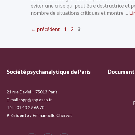
éviter une crise qui peut être destructrice et
nombre de situations critiques et montre …
Li
←
précédent
1
2
3
Société psychanalytique de Paris
Documents
21 rue Daviel – 75013 Paris
E-mail :
spp@spp.asso.fr
Tél. : 01 43 29 66 70
Présidente
:
Emmanuelle Chervet