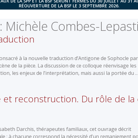
AUX DE LA SPP ET LA BSF SERONT FERMÉS DU 30 JUILLET AU 31 
RÉOUVERTURE DE LA BSF LE 3 SEPTEMBRE 2026.
:
Michèle Combes-Lepast
raduction
consacré à la nouvelle traduction d’Antigone de Sophocle par
cène de la pièce. La discussion de ce colloque réenvisage les
tion, les enjeux de l’interprétation, mais aussi la portée du 
e et reconstruction. Du rôle de la 
e
isabeth Darchis, thérapeutes familiaux, cet ouvrage décrit
iale : à chacune correspond la nécessité d’un remaniement p