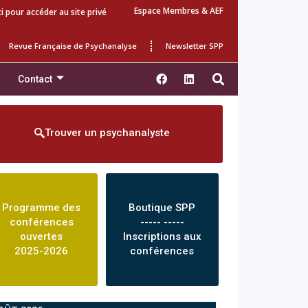
Espace Membres & AEF
ci pour accéder au site privé
Revue Française de Psychanalyse
Newsletter SPP
Contact
Trouver un psychanalyste
Programme des
Boutique SPP
conférences
----- -----
ouvertes
Inscriptions aux
2025-2026
conférences