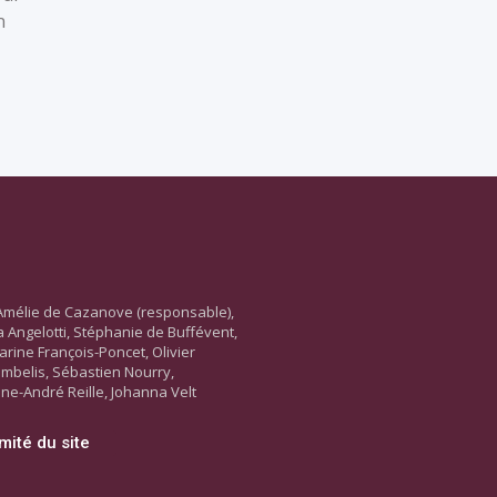
n
Amélie de Cazanove (responsable),
ara Angelotti, Stéphanie de Buffévent,
arine François-Poncet, Olivier
ambelis, Sébastien Nourry,
ne-André Reille, Johanna Velt
mité du site