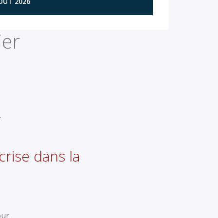
AOÛT 2026
ier
…
crise dans la
our