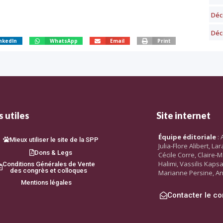
Déc
Déc
nkedIn
WhatsApp
Email
Print
 utiles
Site internet
Équipe éditoriale
: 
Mieux utiliser le site de la SPP
Julia-Flore Alibert, L
Dons & Legs
Cécile Corre, Claire-M
Halimi, Vassilis Kaps
Conditions Générales de Vente
des congrès et colloques
Marianne Persine, An
Mentions légales
Contacter le co