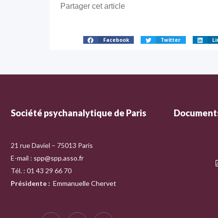
Partager cet article
Facebook
Twitter
Li
Société psychanalytique de Paris
Documents
21 rue Daviel – 75013 Paris
E-mail :
spp@spp.asso.fr
Tél. : 01 43 29 66 70
Présidente
:
Emmanuelle Chervet