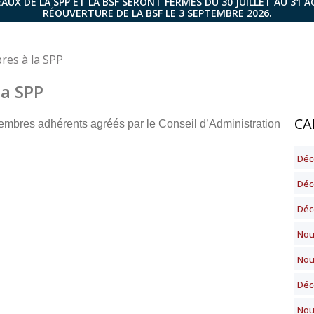
AUX DE LA SPP ET LA BSF SERONT FERMÉS DU 30 JUILLET AU 31 
RÉOUVERTURE DE LA BSF LE 3 SEPTEMBRE 2026.
es à la SPP
a SPP
CA
embres adhérents agréés par le Conseil d’Administration
Déc
Déc
Décè
Nou
Nou
Déc
Nou