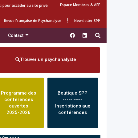
Espace Membres & AEF
ci pour accéder au site privé
Revue Française de Psychanalyse
Newsletter SPP
Contact
Trouver un psychanalyste
Programme des
Boutique SPP
conférences
----- -----
ouvertes
Inscriptions aux
2025-2026
conférences