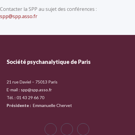
Contacter la SPP au sujet des conférences :
spp@spp.asso.fr
Société psychanalytique de Paris
21 rue Daviel – 75013 Paris
E-mail :
spp@spp.asso.fr
Tél. : 01 43 29 66 70
Présidente
:
Emmanuelle Chervet