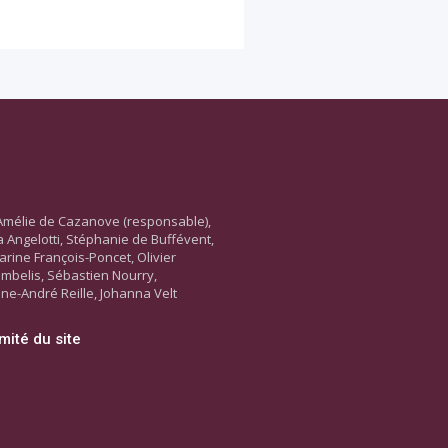
Amélie de Cazanove (responsable),
ara Angelotti, Stéphanie de Buffévent,
arine François-Poncet, Olivier
ambelis, Sébastien Nourry,
ne-André Reille, Johanna Velt
mité du site