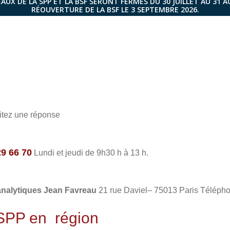
AUX DE LA SPP ET LA BSF SERONT FERMÉS DU 30 JUILLET AU 31 
RÉOUVERTURE DE LA BSF LE 3 SEPTEMBRE 2026.
aitez une réponse
29 66 70
Lundi et jeudi de 9h30 h à 13 h.
analytiques Jean Favreau
21 rue Daviel– 75013 Paris Télépho
 SPP en région