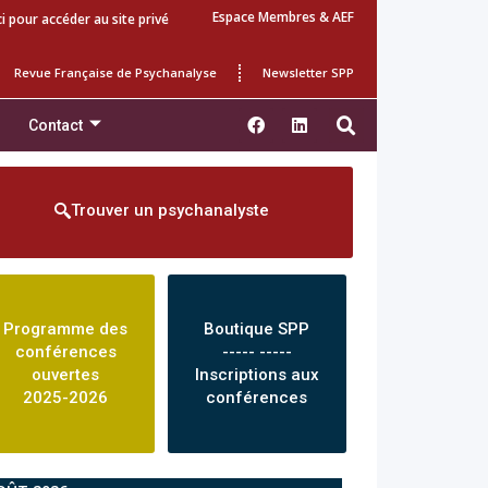
Espace Membres & AEF
ci pour accéder au site privé
Revue Française de Psychanalyse
Newsletter SPP
Contact
Trouver un psychanalyste
Programme des
Boutique SPP
conférences
----- -----
ouvertes
Inscriptions aux
2025-2026
conférences