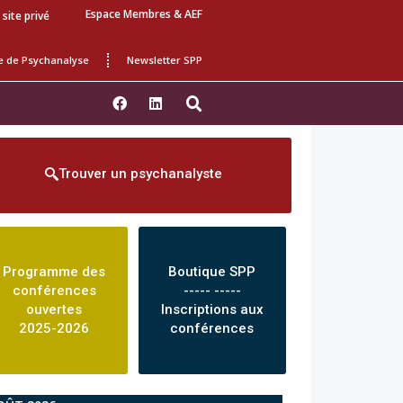
Espace Membres & AEF
 site privé
e de Psychanalyse
Newsletter SPP
Trouver un psychanalyste
Programme des
Boutique SPP
conférences
----- -----
ouvertes
Inscriptions aux
2025-2026
conférences