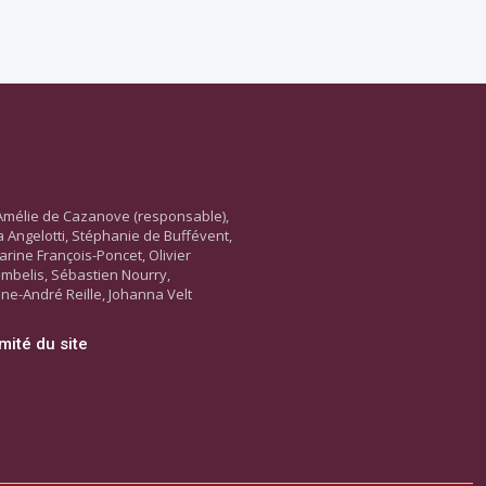
Amélie de Cazanove (responsable),
ara Angelotti, Stéphanie de Buffévent,
arine François-Poncet, Olivier
ambelis, Sébastien Nourry,
ne-André Reille, Johanna Velt
mité du site