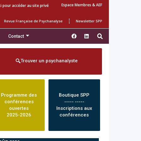
Espace Membres & AEF
ci pour accéder au site privé
Revue Française de Psychanalyse
Newsletter SPP
Contact
Trouver un psychanalyste
Programme des
Boutique SPP
conférences
----- -----
ouvertes
Inscriptions aux
2025-2026
conférences