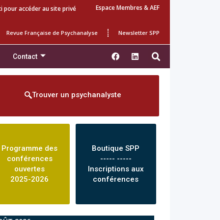
Espace Membres & AEF
ci pour accéder au site privé
Revue Française de Psychanalyse
Newsletter SPP
Contact
Trouver un psychanalyste
Programme des
Boutique SPP
conférences
----- -----
ouvertes
Inscriptions aux
2025-2026
conférences