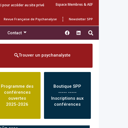
Espace Membres & AEF
ci pour accéder au site privé
Revue Française de Psychanalyse
Newsletter SPP
Contact
Trouver un psychanalyste
Programme des
Boutique SPP
conférences
----- -----
ouvertes
Inscriptions aux
2025-2026
conférences