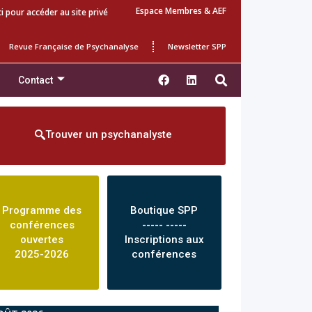
Espace Membres & AEF
ci pour accéder au site privé
Revue Française de Psychanalyse
Newsletter SPP
Contact
Trouver un psychanalyste
Programme des
Boutique SPP
conférences
----- -----
ouvertes
Inscriptions aux
2025-2026
conférences