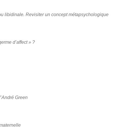
 ou libidinale. Revisiter un concept métapsychologique
 germe d’affect » ?
 d’André Green
 maternelle