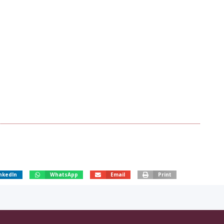
nkedIn
WhatsApp
Email
Print