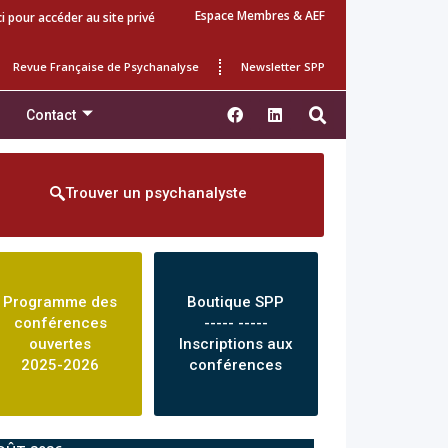
Espace Membres & AEF
ci pour accéder au site privé
Revue Française de Psychanalyse
Newsletter SPP
Contact
Trouver un psychanalyste
Programme des
Boutique SPP
conférences
----- -----
ouvertes
Inscriptions aux
2025-2026
conférences