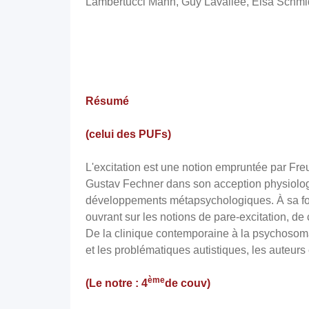
Lambertucci Mann, Guy Lavallée, Elsa Schmid
Résumé
(celui des PUFs)
L'excitation est une notion empruntée par Fr
Gustav Fechner dans son acception physiologi
développements métapsychologiques. À sa fon
ouvrant sur les notions de pare-excitation, d
De la clinique contemporaine à la psychosom
et les problématiques autistiques, les auteurs
ème
(Le notre : 4
de couv)