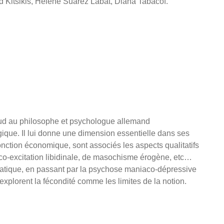
 Kitsikis, Hélène Suarez Labat, Diana Tabacof.
eud au philosophe et psychologue allemand
que. Il lui donne une dimension essentielle dans ses
ction économique, sont associés les aspects qualitatifs
e co-excitation libidinale, de masochisme érogène, etc…
atique, en passant par la psychose maniaco-dépressive
 explorent la fécondité comme les limites de la notion.