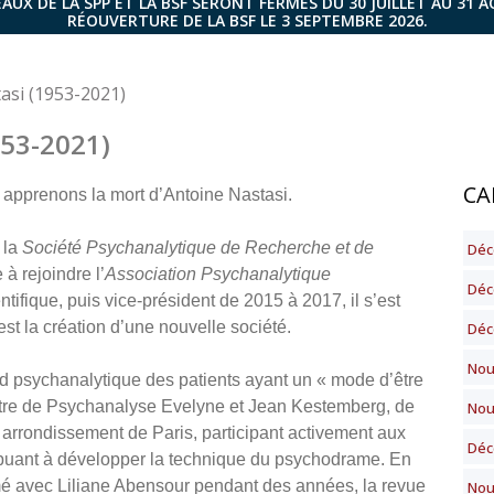
AUX DE LA SPP ET LA BSF SERONT FERMÉS DU 30 JUILLET AU 31 
RÉOUVERTURE DE LA BSF LE 3 SEPTEMBRE 2026.
asi (1953-2021)
953-2021)
CA
 apprenons la mort d’Antoine Nastasi.
 la
Société Psychanalytique de Recherche et de
Déc
à rejoindre l’
Association Psychanalytique
Déc
tifique, puis vice-président de 2015 à 2017, il s’est
t la création d’une nouvelle société.
Décè
Nou
bord psychanalytique des patients ayant un « mode d’être
entre de Psychanalyse Evelyne et Jean Kestemberg, de
Nou
arrondissement de Paris, participant activement aux
Déc
ibuant à développer la technique du psychodrame. En
nimé avec Liliane Abensour pendant des années, la revue
Nou