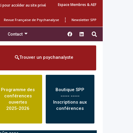
Espace Membres & AEF
ci pour accéder au site privé
Revue Française de Psychanalyse
Newsletter SPP
Contact
Trouver un psychanalyste
Programme des
Boutique SPP
conférences
----- -----
ouvertes
Inscriptions aux
2025-2026
conférences