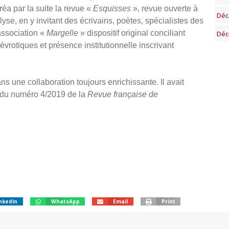
créa par la suite la revue «
Esquisses
», revue ouverte à
Déc
se, en y invitant des écrivains, poètes, spécialistes des
association «
Margelle
» dispositif original conciliant
Déc
vrotiques et présence institutionnelle inscrivant
ns une collaboration toujours enrichissante. Il avait
 » du numéro 4/2019 de la
Revue française de
nkedIn
WhatsApp
Email
Print