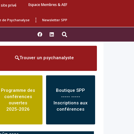
Espace Membres & AEF
 site privé
e de Psychanalyse
Newsletter SPP
Trouver un psychanalyste
Programme des
Boutique SPP
conférences
----- -----
ouvertes
Inscriptions aux
2025-2026
conférences