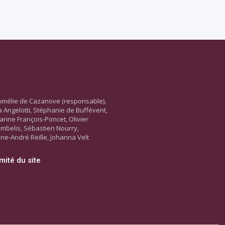
Amélie de Cazanove (responsable),
ara Angelotti, Stéphanie de Buffévent,
arine François-Poncet, Olivier
ambelis, Sébastien Nourry,
ne-André Reille, Johanna Velt
mité du site