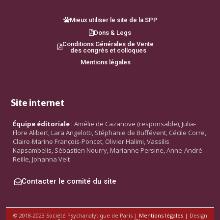
Mieux utiliser le site de la SPP
Dons & Legs
Conditions Générales de Vente
des congrès et colloques
Mentions légales
Site internet
Équipe éditoriale
: Amélie de Cazanove (responsable), Julia-
Flore Alibert, Lara Angelotti, Stéphanie de Buffévent, Cécile Corre,
Claire-Marine François-Poncet, Olivier Halimi, Vassilis
Kapsambelis, Sébastien Nourry, Marianne Persine, Anne-André
Reille, Johanna Velt
Contacter le comité du site
© 2018-2023 Société Psychanalytique de Paris |
Mentions légales
| Design