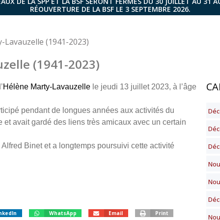
AUX DE LA SPP ET LA BSF SERONT FERMÉS DU 30 JUILLET AU 31 
RÉOUVERTURE DE LA BSF LE 3 SEPTEMBRE 2026.
-Lavauzelle (1941-2023)
zelle (1941-2023)
CA
’
Hélène Marty-Lavauzelle
le jeudi 13 juillet 2023, à l’âge
ticipé pendant de longues années aux activités du
Déc
et avait gardé des liens très amicaux avec un certain
Déc
 Alfred Binet et a longtemps poursuivi cette activité
Décè
Nou
Nou
Déc
nkedIn
WhatsApp
Email
Print
Nou