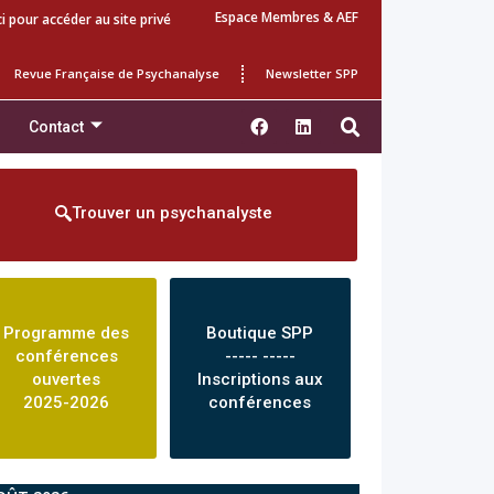
Espace Membres & AEF
ci pour accéder au site privé
Revue Française de Psychanalyse
Newsletter SPP
Contact
Trouver un psychanalyste
Programme des
Boutique SPP
conférences
----- -----
ouvertes
Inscriptions aux
2025-2026
conférences