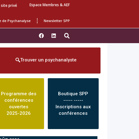
Espace Membres & AEF
 site privé
e de Psychanalyse
Newsletter SPP
Trouver un psychanalyste
Programme des
Boutique SPP
conférences
----- -----
ouvertes
Inscriptions aux
2025-2026
conférences