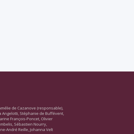
Amélie de Cazanove (responsable),
ara Angelotti, Stéphanie de Buffévent,
arine François-Poncet, Olivier
ambelis, Sébastien Nourry,
ne-André Reille, Johanna Velt