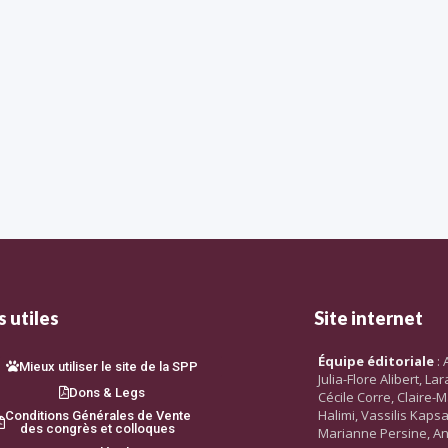
 utiles
Site internet
Équipe éditoriale
: 
Mieux utiliser le site de la SPP
Julia-Flore Alibert, L
Dons & Legs
Cécile Corre, Claire-M
Halimi, Vassilis Kaps
Conditions Générales de Vente
des congrès et colloques
Marianne Persine, An