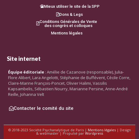
Mieux utiliser le site de la SPP
Dons & Legs
Conditions Générales de Vente
des congrès et colloques
Mentions légales
Site internet
Équipe éditoriale
: Amélie de Cazanove (responsable), Julia-
Flore Alibert, Lara Angelotti, Stéphanie de Buffévent, Cécile Corre,
Claire-Marine François-Poncet, Olivier Halimi, Vassilis
Kapsambelis, Sébastien Nourry, Marianne Persine, Anne-André
Reille, Johanna Velt
Contacter le comité du site
© 2018-2023 Société Psychanalytique de Paris |
Mentions légales
| Design
& webmaster | Propulsé par
Wordpress