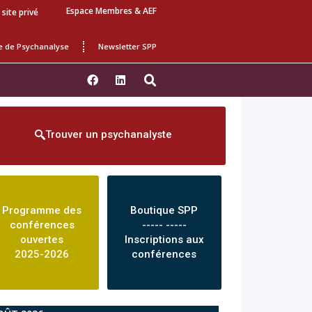
Espace Membres & AEF
 site privé
e de Psychanalyse
Newsletter SPP
Trouver un psychanalyste
Programme des
Boutique SPP
conférences
----- -----
ouvertes
Inscriptions aux
2025-2026
conférences