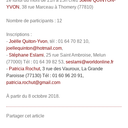
2e lundi du mois de 21h à 23h chez
Joëlle QUINTON-
YVON
, 38 rue Marceau à Thomery (77810)
Nombre de participants : 12
Inscriptions :
-
Joëlle Quiton-Yvon
, tél : 01 64 70 82 10,
joellequinton@hotmail.com
,
-
Stéphane Eslami
, 25 rue Saint Ambroise, Melun
(77000) Tél : 01 64 39 82 53,
seslami@worldonline.fr
-
Patricia Rochut
, 3 rue des Vauroux, La Grande
Paroisse (77130) Tél : 01 60 96 20 91,
patricia.rochut@gmail.com
À partir du 8 octobre 2018.
Partager cet article