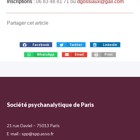
Inscriptions
: 06 83 48 81 71 ou
dgossiaux@gail.com
Partager cet article
Facebook
Twitter
LinkedIn
WhatsApp
Email
Print
Société psychanalytique de Paris
21 rue Daviel – 75013 Paris
E-mail :
spp@spp.asso.fr