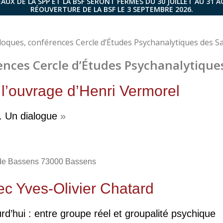
AUX DE LA SPP ET LA BSF SERONT FERMÉS DU 30 JUILLET AU 31 
RÉOUVERTURE DE LA BSF LE 3 SEPTEMBRE 2026.
loques, conférences Cercle d’Études Psychanalytiques des S
ences Cercle d’Études Psychanalytiques
 l’ouvrage d’Henri Vermorel
 Un dialogue
»
 de Bassens 73000 Bassens
ec Yves-Olivier Chatard
d’hui : entre groupe réel et groupalité psychique