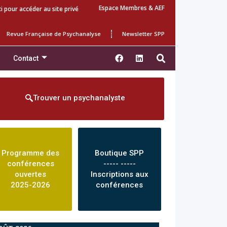
Espace Membres & AEF
ci pour accéder au site privé
Revue Française de Psychanalyse
Newsletter SPP
Contact
Trouver un psychanalyste
Programme des
Boutique SPP
conférences
----- -----
ouvertes
Inscriptions aux
2025-2026
conférences