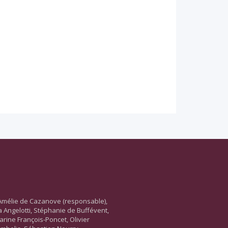
Amélie de Cazanove (responsable),
ara Angelotti, Stéphanie de Buffévent,
arine François-Poncet, Olivier