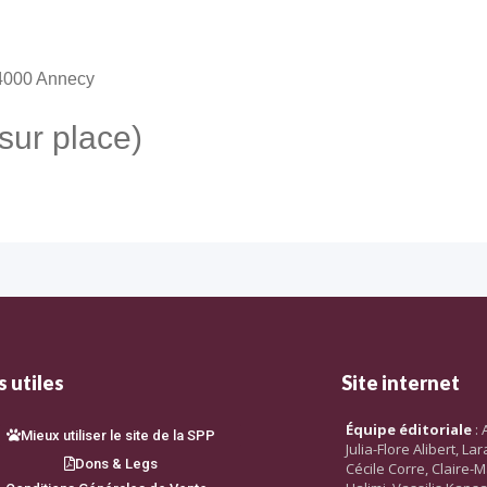
74000 Annecy
sur place)
 utiles
Site internet
Équipe éditoriale
: 
Mieux utiliser le site de la SPP
Julia-Flore Alibert, L
Dons & Legs
Cécile Corre, Claire-M