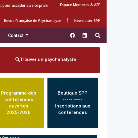
Espace Membres & AEF
ci pour accéder au site privé
Revue Française de Psychanalyse
Newsletter SPP
Contact
Trouver un psychanalyste
Programme des
Boutique SPP
conférences
----- -----
ouvertes
Inscriptions aux
2025-2026
conférences