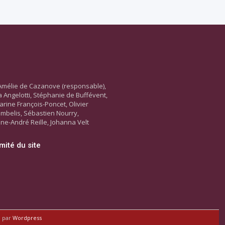
Amélie de Cazanove (responsable),
ara Angelotti, Stéphanie de Buffévent,
arine François-Poncet, Olivier
ambelis, Sébastien Nourry,
ne-André Reille, Johanna Velt
mité du site
é par
Wordpress