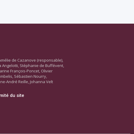
Amélie de Cazanove (responsable),
ara Angelotti, Stéphanie de Buffévent,
arine François-Poncet, Olivier
ambelis, Sébastien Nourry,
ne-André Reille, Johanna Velt
mité du site