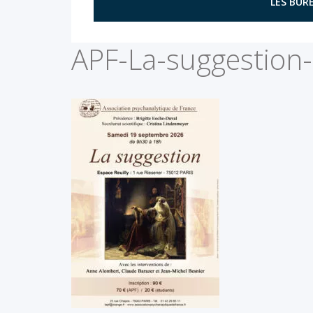
LES BURE
APF-La-suggestion