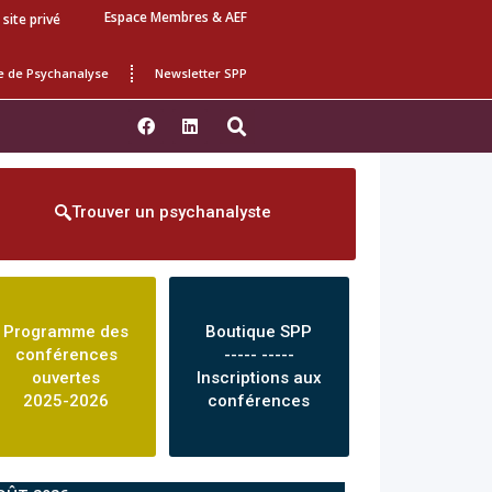
Espace Membres & AEF
 site privé
e de Psychanalyse
Newsletter SPP
Trouver un psychanalyste
Programme des
Boutique SPP
conférences
----- -----
ouvertes
Inscriptions aux
2025-2026
conférences